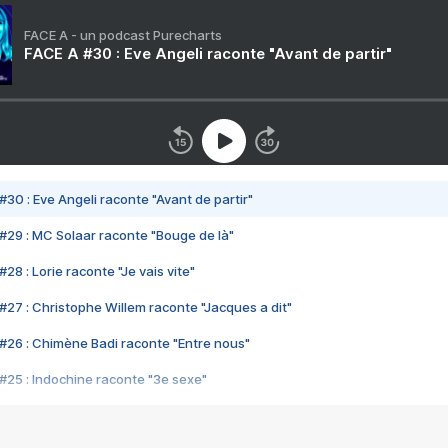
FACE A - un podcast Purecharts
FACE A #30 : Eve Angeli raconte "Avant de partir"
#30 : Eve Angeli raconte "Avant de partir"
#29 : MC Solaar raconte "Bouge de là"
28 : Lorie raconte "Je vais vite"
#27 : Christophe Willem raconte "Jacques a dit"
#26 : Chimène Badi raconte "Entre nous"
#25 : Indochine raconte "3e sexe"
#24 : Zaho raconte "C'est chelou"