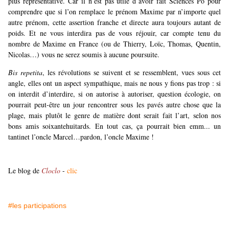
plus représentative. Car il n’est pas utile d’avoir fait Sciences Po pour
comprendre que si l’on remplace le prénom Maxime par n’importe quel
autre prénom, cette assertion franche et directe aura toujours autant de
poids. Et ne vous interdira pas de vous réjouir, car compte tenu du
nombre de Maxime en France (ou de Thierry, Loïc, Thomas, Quentin,
Nicolas…) vous ne serez soumis à aucune poursuite.
Bis repetita
, les révolutions se suivent et se ressemblent, vues sous cet
angle, elles ont un aspect sympathique, mais ne nous y fions pas trop : si
on interdit d’interdire, si on autorise à autoriser, question écologie, on
pourrait peut-être un jour rencontrer sous les pavés autre chose que la
plage, mais plutôt le genre de matière dont serait fait l’art, selon nos
bons amis soixantehuitards. En tout cas, ça pourrait bien emm... un
tantinet l’oncle Marcel…pardon, l’oncle Maxime !
Le blog de
Cloclo
-
clic
#les participations