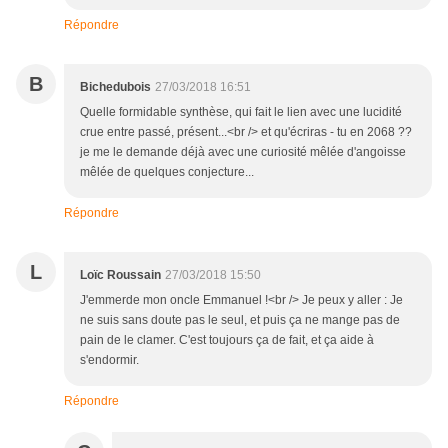
Répondre
B
Bichedubois
27/03/2018 16:51
Quelle formidable synthèse, qui fait le lien avec une lucidité
crue entre passé, présent...<br /> et qu'écriras - tu en 2068 ??
je me le demande déjà avec une curiosité mêlée d'angoisse
mêlée de quelques conjecture...
Répondre
L
Loïc Roussain
27/03/2018 15:50
J'emmerde mon oncle Emmanuel !<br /> Je peux y aller : Je
ne suis sans doute pas le seul, et puis ça ne mange pas de
pain de le clamer. C'est toujours ça de fait, et ça aide à
s'endormir.
Répondre