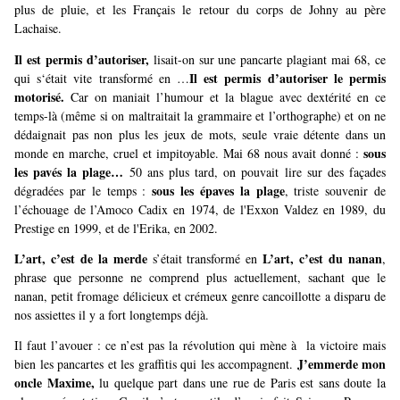
plus de pluie, et les Français le retour du corps de Johny au père
Lachaise.
Il est permis d’autoriser,
lisait-on sur une pancarte plagiant mai 68, ce
Il est permis d’autoriser
le permis
qui s‘était vite transformé en …
motorisé.
Car on maniait l’humour et la blague avec dextérité en ce
temps-là (même si on maltraitait la grammaire et l’orthographe) et on ne
dédaignait pas non plus les jeux de mots, seule vraie détente dans un
sous
monde en marche, cruel et impitoyable. Mai 68 nous avait donné :
les pavés la plage…
50 ans plus tard, on pouvait lire sur des façades
sous les épaves la plage
dégradées par le temps :
, triste souvenir de
l’échouage de l’Amoco Cadix en 1974,
de l'Exxon Valdez en 1989, du
Prestige en 1999, et de l'Erika, en 2002.
L’art, c’est de la merde
L’art, c’est du nanan
s’était transformé en
,
phrase que personne ne comprend plus actuellement, sachant que le
nanan, petit fromage délicieux et crémeux genre cancoillotte a disparu de
nos assiettes il y a fort longtemps déjà.
Il faut l’avouer : ce n’est pas la révolution qui mène à la victoire mais
J’emmerde mon
bien les pancartes et les graffitis qui les accompagnent.
oncle Maxime,
lu quelque part dans une rue de Paris est sans doute la