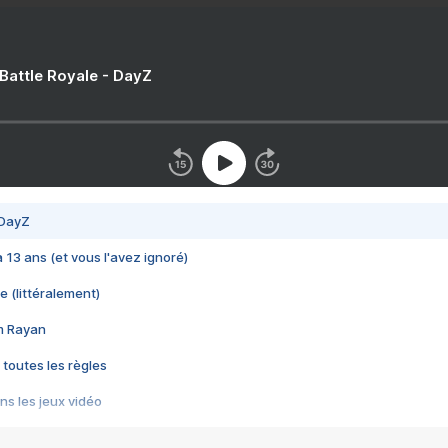
 Battle Royale - DayZ
 DayZ
 a 13 ans (et vous l'avez ignoré)
e (littéralement)
im Rayan
 toutes les règles
s les jeux vidéo
us choquant de Rockstar ? - Le scandale BULLY