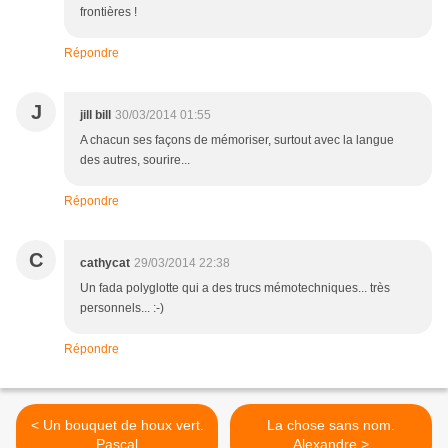
frontières !
Répondre
J
jill bill
30/03/2014 01:55
A chacun ses façons de mémoriser, surtout avec la langue
des autres, sourire...
Répondre
C
cathycat
29/03/2014 22:38
Un fada polyglotte qui a des trucs mémotechniques... très
personnels... :-)
Répondre
< Un bouquet de houx vert.
La chose sans nom.
Pascal
Alexandre >