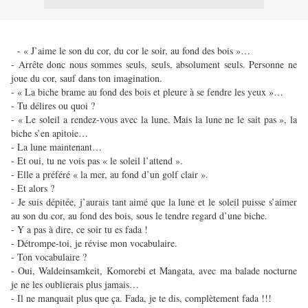
- « J’aime le son du cor, du cor le soir, au fond des bois »…
- Arrête donc nous sommes seuls, seuls, absolument seuls. Personne ne
joue du cor, sauf dans ton imagination.
- « La biche brame au fond des bois et pleure à se fendre les yeux »…
- Tu délires ou quoi ?
- « Le soleil a rendez-vous avec la lune. Mais la lune ne le sait pas », la
biche s’en apitoie…
- La lune maintenant…
- Et oui, tu ne vois pas « le soleil l’attend ».
- Elle a préféré « la mer, au fond d’un golf clair ».
- Et alors ?
- Je suis dépitée, j’aurais tant aimé que la lune et le soleil puisse s’aimer
au son du cor, au fond des bois, sous le tendre regard d’une biche.
- Y a pas à dire, ce soir tu es fada !
- Détrompe-toi, je révise mon vocabulaire.
- Ton vocabulaire ?
- Oui, Waldeinsamkeit, Komorebi et Mangata, avec ma balade nocturne
je ne les oublierais plus jamais…
- Il ne manquait plus que ça. Fada, je te dis, complètement fada !!!