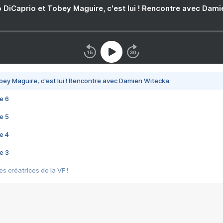
 DiCaprio et Tobey Maguire, c'est lui ! Rencontre avec Dam
bey Maguire, c'est lui ! Rencontre avec Damien Witecka
e 6
e 5
e 4
e 3
s créatrices de la VF !
e 2
e 1