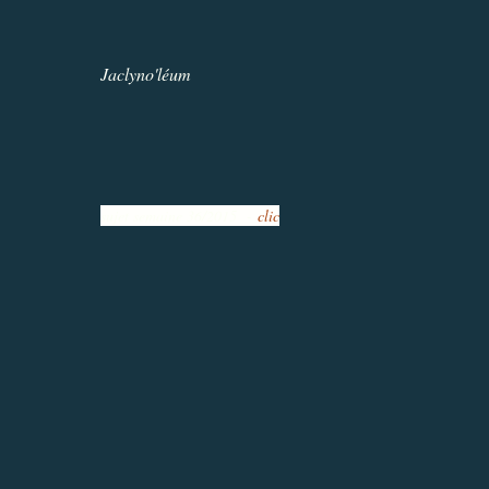
Jaclyno'léum
sujet semaine 36/2015 -
clic