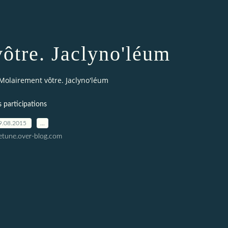
ôtre. Jaclyno'léum
Molairement vôtre. Jaclyno'léum
s participations
9.08.2015
…
letune.over-blog.com