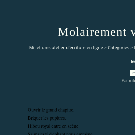
Molairement v
Mil et une, atelier d'écriture en ligne
>
Categories
>
le
2
Par mi
Ouvrir le grand chapitre.
Briquer les pupitres.
Hibou royal entre en scène
Sa majesté éléphant nous emmène.