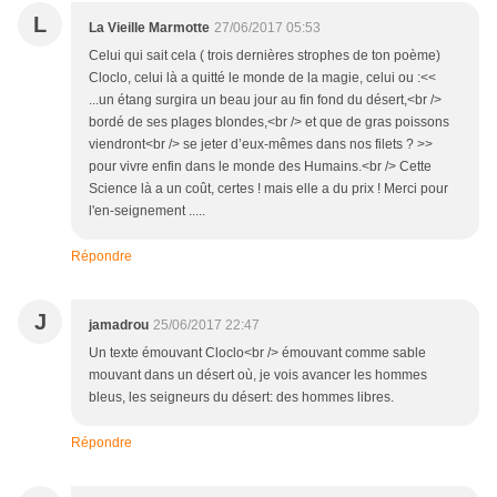
L
La Vieille Marmotte
27/06/2017 05:53
Celui qui sait cela ( trois dernières strophes de ton poème)
Cloclo, celui là a quitté le monde de la magie, celui ou :<<
...un étang surgira un beau jour au fin fond du désert,<br />
bordé de ses plages blondes,<br /> et que de gras poissons
viendront<br /> se jeter d’eux-mêmes dans nos filets ? >>
pour vivre enfin dans le monde des Humains.<br /> Cette
Science là a un coût, certes ! mais elle a du prix ! Merci pour
l'en-seignement .....
Répondre
J
jamadrou
25/06/2017 22:47
Un texte émouvant Cloclo<br /> émouvant comme sable
mouvant dans un désert où, je vois avancer les hommes
bleus, les seigneurs du désert: des hommes libres.
Répondre