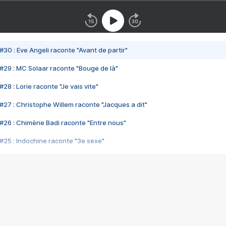
#30 : Eve Angeli raconte "Avant de partir"
#29 : MC Solaar raconte "Bouge de là"
28 : Lorie raconte "Je vais vite"
#27 : Christophe Willem raconte "Jacques a dit"
#26 : Chimène Badi raconte "Entre nous"
#25 : Indochine raconte "3e sexe"
#24 : Zaho raconte "C'est chelou"
#23 : Patrick Bruel raconte "Au café des délices"
#22 : Kyo raconte "Le chemin"
#21 : Nolwenn Leroy raconte "Cassé"