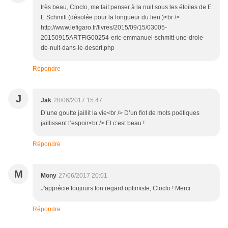
très beau, Cloclo, me fait penser à la nuit sous les étoiles de E
E Schmitt (désolée pour la longueur du lien )<br />
http://www.lefigaro.fr/livres/2015/09/15/03005-
20150915ARTFIG00254-eric-emmanuel-schmitt-une-drole-
de-nuit-dans-le-desert.php
Répondre
J
Jak
28/06/2017 15:47
D’une goutte jaillit la vie<br /> D’un flot de mots poétiques
jaillissent l’espoir<br /> Et c’est beau !
Répondre
M
Mony
27/06/2017 20:01
J'apprécie toujours ton regard optimiste, Cloclo ! Merci.
Répondre