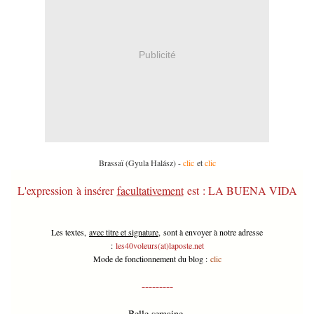
Publicité
Brassaï (Gyula Halász) -
clic
et
clic
L'expression à insérer
facultativement
est
: LA BUENA VIDA
Les textes,
avec titre et signature
,
sont à envoyer à notre adresse
:
les40voleurs(at)laposte.net
Mode de fonctionnement du blog :
clic
---------
Belle semaine,