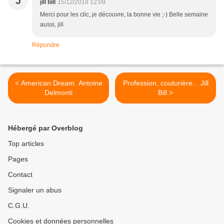
J
jill bill
15/12/2018 12:09
Merci pour les clic, je découvre, la bonne vie ;-) Belle semaine
aussi, jill
Répondre
< American Dream. Antoine
Profession, couturière... Jill
Delmonti
Bill >
Hébergé par Overblog
Top articles
Pages
Contact
Signaler un abus
C.G.U.
Cookies et données personnelles