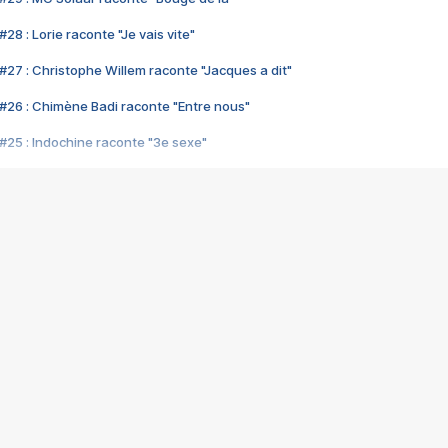
28 : Lorie raconte "Je vais vite"
#27 : Christophe Willem raconte "Jacques a dit"
#26 : Chimène Badi raconte "Entre nous"
#25 : Indochine raconte "3e sexe"
#24 : Zaho raconte "C'est chelou"
#23 : Patrick Bruel raconte "Au café des délices"
#22 : Kyo raconte "Le chemin"
#21 : Nolwenn Leroy raconte "Cassé"
#20 : Patrick Hernandez raconte "Born to be alive"
#19 : Lorie raconte "Près de moi"
#18 : Michael Jones raconte "A nos actes manqués" (avec Jean-Jacque
#17 : Khaled raconte "Aïcha"