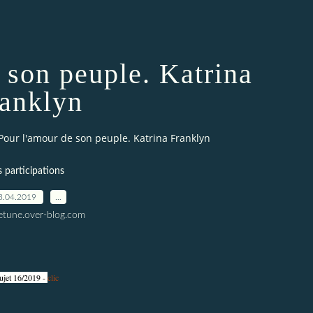
 son peuple. Katrina
anklyn
Pour l'amour de son peuple. Katrina Franklyn
s participations
3.04.2019
…
letune.over-blog.com
ujet 16/2019 -
clic