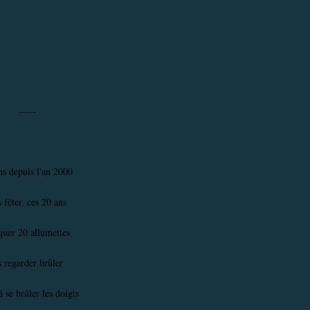
-----
ns depuis l'an 2000
 fêter, ces 20 ans
quer 20 allumettes
s regarder brûler
à se brûler les doigts