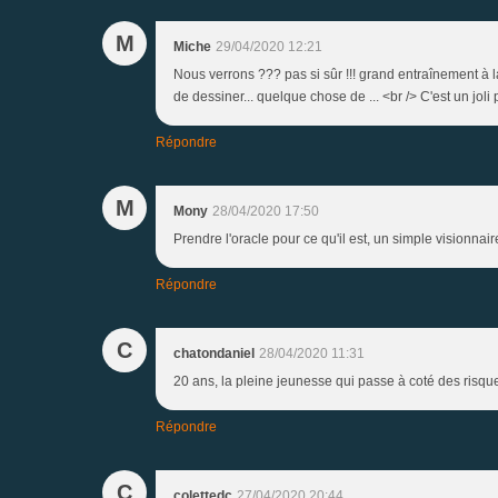
M
Miche
29/04/2020 12:21
Nous verrons ??? pas si sûr !!! grand entraînement à la 
de dessiner... quelque chose de ... <br /> C'est un joli p
Répondre
M
Mony
28/04/2020 17:50
Prendre l'oracle pour ce qu'il est, un simple visionnair
Répondre
C
chatondaniel
28/04/2020 11:31
20 ans, la pleine jeunesse qui passe à coté des risqu
Répondre
C
colettedc
27/04/2020 20:44