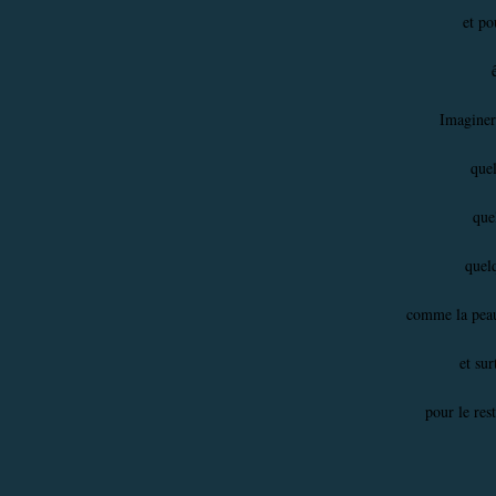
et po
Imaginer
que
que
quelq
comme la peau
et sur
pour le res