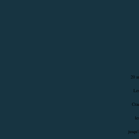
20 a
Les
Cra
le
jusqu'