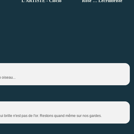
L’ARTISTE - Cloclo
Rose … Lecrilibriste
 oiseau...
 qui brille n'est pas de l'or. Restons quand même sur nos gardes.