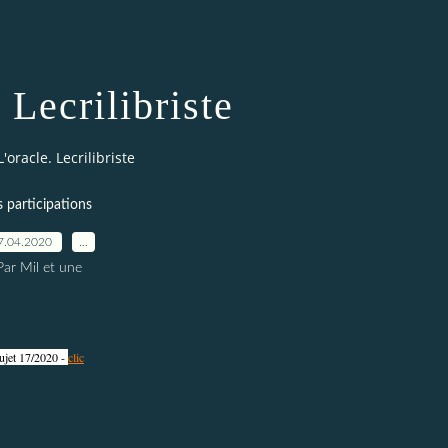
 Lecrilibriste
L'oracle. Lecrilibriste
s participations
7.04.2020
…
Par Mil et une
ujet 17/2020 -
clic