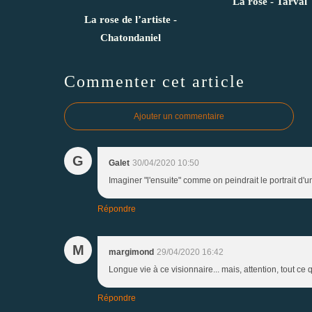
La rose - Tarval
La rose de l’artiste -
Chatondaniel
Commenter cet article
Ajouter un commentaire
G
Galet
30/04/2020 10:50
Imaginer "l'ensuite" comme on peindrait le portrait d'un
Répondre
M
margimond
29/04/2020 16:42
Longue vie à ce visionnaire... mais, attention, tout ce
Répondre