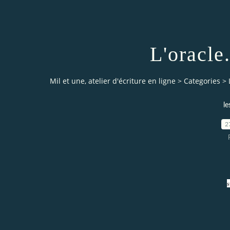
L'oracle.
Mil et une, atelier d'écriture en ligne
>
Categories
>
le
2
s