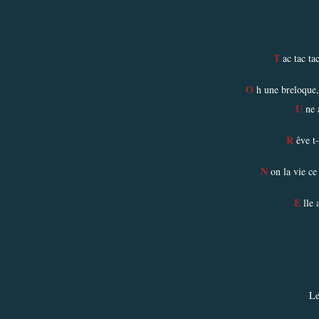
T
ac tac tac 
O
h une breloque, 
U
ne a
R
êve t-
N
on la vie ce 
E
lle a
Le