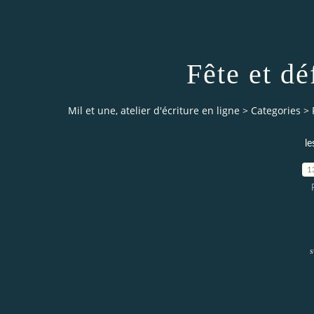
Fête et déf
Mil et une, atelier d'écriture en ligne
>
Categories
>
le
1
s