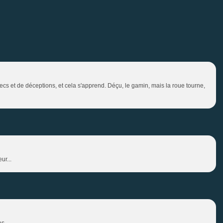
hecs et de déceptions, et cela s'apprend. Déçu, le gamin, mais la roue tourne,
ur...
as