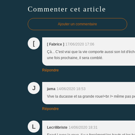
Commenter cet article
Ajouter un commentaire
[
[ Fabrice ]
17/06/2020 17:06
Çà... C'est vrai que la vie comporte aussi son lot d'éc
une fois prochaine, il sera comblé.
Répondre
J
jama
14/06/2020 18:53
Vive la ducasse et sa grande roue!<br /> même pas pe
Répondre
L
Lecrilibriste
14/06/2020 18:31
Exact ! avec la roue, il y a forcément les hauts et les b