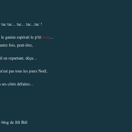
tac tac... tac... tac...tac !
le gamin espérait le p'tit
train
...
utre fois, peut-être,
il en repartant, déçu...
n'est pas tous les jours Noël,
 ses côtés défaites...
 blog de
Jill Bill