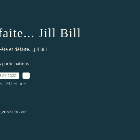
aite... Jill Bill
Fête et défaite... Jill Bill
s participations
3.06.2020
…
Par Mil et une
ujet 24/2020 -
clic