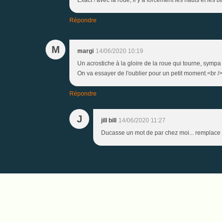
Répondre
M
margi
14/06/2020 10:19
Un acrostiche à la gloire de la roue qui tourne, sympa 
On va essayer de l'oublier pour un petit moment.<br />
Répondre
J
jill bill
14/06/2020 11:27
Ducasse un mot de par chez moi... remplace 