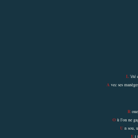
L
'été 
A
vec ses manèges
R
oue 
O
ù l'on ne gag
U
n sou, u
E
t 