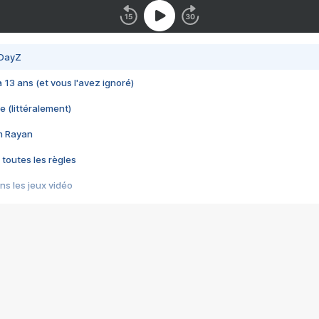
 DayZ
 a 13 ans (et vous l'avez ignoré)
e (littéralement)
im Rayan
 toutes les règles
s les jeux vidéo
us choquant de Rockstar ? - Le scandale BULLY
e plus moche de Steam
du RÊVE tourne au CAUCHEMAR
pendant 8 heures
it… à tort