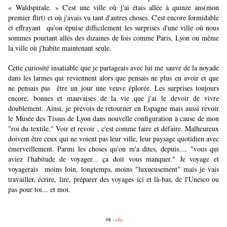
« Waldspirale. » C'est une ville où j'ai étais allée à quinze ans(mon
premier flirt) et où j'avais vu tant d'autres choses. C'est encore formidable
et effrayant qu'on épuise difficilement les surprises d'une ville où nous
sommes pourtant allés des dizaines de fois comme Paris, Lyon ou même
la ville où j'habite maintenant seule.
Cette curiosité insatiable que je partageais avec lui me sauve de la noyade
dans les larmes qui reviennent alors que pensais ne plus en avoir et que
ne pensais pas être un jour une veuve éplorée. Les surprises toujours
encore, bonnes et mauvaises de la vie que j'ai le devoir de vivre
doublement. Ainsi, je prévois de retourner en Espagne mais aussi revoir
le Musée des Tissus de Lyon dans nouvelle configuration à cause de mon
"roi du textile." Voir et revoir , c'est comme faire et défaire. Malheureux
doivent être ceux qui ne voient pas leur ville, leur paysage quotidien avec
émerveillement. Parmi les choses qu'on m'a dites, depuis..., "vous qui
aviez l'habitude de voyager... ça doit vous manquer." Je voyage et
voyagerais moins loin, longtemps, moins "luxueusement" mais je vais
travailler, écrire, lire, préparer des voyages ici et là-bas, de l'Unesco ou
pas pour toi... et moi.
08 -
clic