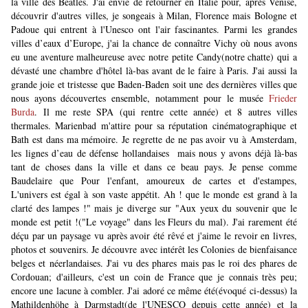
la ville des Beatles. J'ai envie de retourner en Italie pour, après Venise,
découvrir d'autres villes, je songeais à Milan, Florence mais Bologne et
Padoue qui entrent à l'Unesco ont l'air fascinantes. Parmi les grandes
villes d’eaux d’Europe, j'ai la chance de connaître Vichy où nous avons
eu une aventure malheureuse avec notre petite Candy(notre chatte) qui a
dévasté une chambre d'hôtel là-bas avant de le faire à Paris. J'ai aussi la
grande joie et tristesse que Baden-Baden soit une des dernières villes que
nous ayons découvertes ensemble, notamment pour le musée
Frieder
Burda
. Il me reste SPA (qui rentre cette année) et 8 autres villes
thermales. Marienbad m'attire pour sa réputation cinématographique et
Bath est dans ma mémoire. Je regrette de ne pas avoir vu à Amsterdam,
les lignes d’eau de défense hollandaises mais nous y avons déjà là-bas
tant de choses dans la ville et dans ce beau pays. Je pense comme
Baudelaire que Pour l'enfant, amoureux de cartes et d'estampes,
L'univers est égal à son vaste appétit. Ah ! que le monde est grand à la
clarté des lampes !" mais je diverge sur "Aux yeux du souvenir que le
monde est petit !("Le voyage" dans les Fleurs du mal). J'ai rarement été
déçu par un paysage vu après avoir été rêvé et j'aime le revoir en livres,
photos et souvenirs. Je découvre avec intérêt les Colonies de bienfaisance
belges et néerlandaises. J'ai vu des phares mais pas le roi des phares de
Cordouan; d'ailleurs, c'est un coin de France que je connais très peu;
encore une lacune à combler. J'ai adoré ce même été(évoqué ci-dessus) la
Mathildenhöhe à Darmstadt(de l'UNESCO depuis cette année) et la