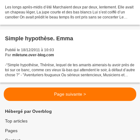
Les longs après-midis d’été Marchaient deux par deux, lentement. Elle avait
un chapeau léger, La jupe courte et des bas blancs Lui s’est coiffé d’un
canotier On avait prédit le beau temps Ils ont pris sans se concerter Le
chemin qui mène à l’étang Dans...
Simple hypothèse. Emma
Publié le 18/12/2011 à 10:03
Par
miletune.over-blog.com
-“Simple hypothèse, Thérèse, lequel de tes amants aimerais-tu avoir près de
toi sur ce banc, comme ces vieux là-bas qui attendent le soir, à défaut d’autre
chose ?” - "Aventuriers fougueux Ou sérieux sentencieux, Musiciens et
poètes qui chantaient l’amourette,...
Page suivante >
Hébergé par Overblog
Top articles
Pages