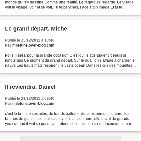
monde qui s’y dessine Comme une réalité. Le regard se regarde. Le visage
voit le visage. Voir et se voir, Tu te penches, Face à ton image Et tu te
penses. Mais le miroir se joue De...
Le grand départ. Miche
Publié le 25/12/2011 à 10:40
Par
miletune.over-blog.com
Polis, lissés, pour la grande occasion C’est qu’ils attendaient, depuis si
longtemps Ce moment du grand départ. Sur le quai, on s’affaire à charger le
navire Les hauts mâts respirent, le vaste océan Dans les cris des mouettes
rieuses. La tension les a...
Il reviendra. Daniel
Publié le 21/12/2011 à 09:40
Par
miletune.over-blog.com
c’est le bruit de ses ailes, de lourds battements, elles percent l’ombre, les
bruines de glace, il sent et sait, Idyl, c’était son nom, elle ouvrit de grands
yeux quand il vint se poser, au tréfonds de l’iris, elle se vit découverte, main
crispée, main...