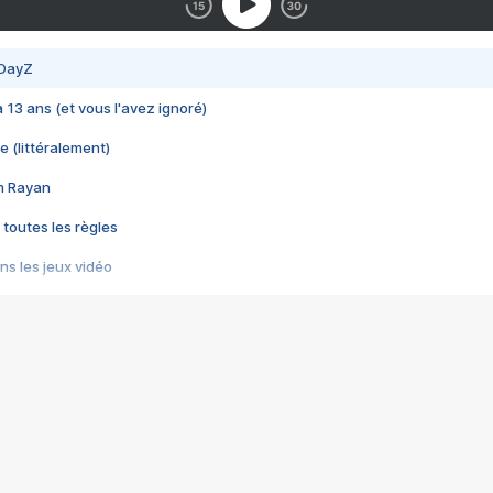
 DayZ
 a 13 ans (et vous l'avez ignoré)
e (littéralement)
im Rayan
 toutes les règles
s les jeux vidéo
us choquant de Rockstar ? - Le scandale BULLY
e plus moche de Steam
du RÊVE tourne au CAUCHEMAR
pendant 8 heures
it… à tort