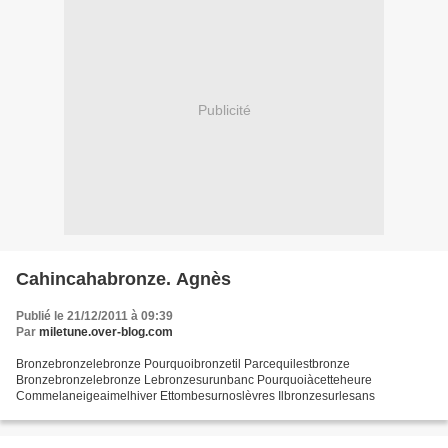
Publicité
Cahincahabronze. Agnès
Publié le 21/12/2011 à 09:39
Par
miletune.over-blog.com
Bronzebronzelebronze Pourquoibronzetil Parcequilestbronze
Bronzebronzelebronze Lebronzesurunbanc Pourquoiàcetteheure
Commelaneigeaimelhiver Ettombesurnoslèvres Ilbronzesurlesans