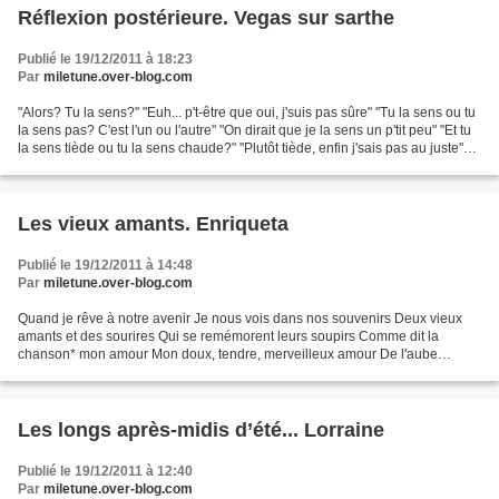
Réflexion postérieure. Vegas sur sarthe
Publié le 19/12/2011 à 18:23
Par
miletune.over-blog.com
"Alors? Tu la sens?" "Euh... p't-être que oui, j'suis pas sûre" "Tu la sens ou tu
la sens pas? C'est l'un ou l'autre" "On dirait que je la sens un p'tit peu" "Et tu
la sens tiède ou tu la sens chaude?" "Plutôt tiède, enfin j'sais pas au juste"
"J'vais...
Les vieux amants. Enriqueta
Publié le 19/12/2011 à 14:48
Par
miletune.over-blog.com
Quand je rêve à notre avenir Je nous vois dans nos souvenirs Deux vieux
amants et des sourires Qui se remémorent leurs soupirs Comme dit la
chanson* mon amour Mon doux, tendre, merveilleux amour De l'aube
jusqu'à la fin du jour Je t'aime encore et pour...
Les longs après-midis d’été... Lorraine
Publié le 19/12/2011 à 12:40
Par
miletune.over-blog.com