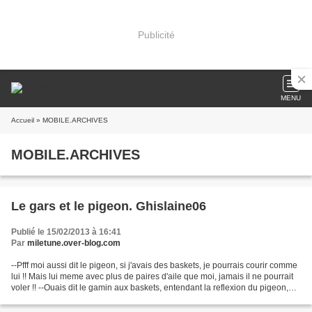
Publicité
MENU
Accueil
» MOBILE.ARCHIVES
MOBILE.ARCHIVES
Le gars et le pigeon. Ghislaine06
Publié le 15/02/2013 à 16:41
Par
miletune.over-blog.com
--Pfff moi aussi dit le pigeon, si j'avais des baskets, je pourrais courir comme
lui !! Mais lui meme avec plus de paires d'aile que moi, jamais il ne pourrait
voler !! --Ouais dit le gamin aux baskets, entendant la reflexion du pigeon,
mais jamais tu...