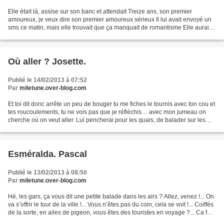
Elle était là, assise sur son banc et attendait Treize ans, son premier
amoureux, je veux dire son premier amoureux sérieux Il lui avait envoyé un
sms ce matin, mais elle trouvait que ça manquait de romantisme Elle aurait
voulu recevoir une belle lettre...
Où aller ? Josette.
Publié le 14/02/2013 à 07:52
Par
miletune.over-blog.com
Et toi dit donc arrête un peu de bouger tu me fiches le tournis avec ton cou et
tes roucoulements, tu ne vois pas que je réfléchis… avec mon jumeau on
cherche où on veut aller. Lui pencherai pour les quais, de balader sur les
pavés, flâner et se poser...
Esméralda. Pascal
Publié le 13/02/2013 à 08:50
Par
miletune.over-blog.com
Hé, les gars, ça vous dit une petite balade dans les airs ? Allez, venez !... On
va s’offrir le tour de la ville !... Vous n’êtes pas du coin, cela se voit !... Coiffés
de la sorte, en ailes de pigeon, vous êtes des touristes en voyage ?... Ca fait
pas...