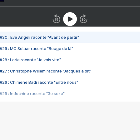
#30 : Eve Angeli raconte "Avant de partir"
#29 : MC Solaar raconte "Bouge de là"
28 : Lorie raconte "Je vais vite"
#27 : Christophe Willem raconte "Jacques a dit"
#26 : Chimène Badi raconte "Entre nous"
#25 : Indochine raconte "3e sexe"
#24 : Zaho raconte "C'est chelou"
#23 : Patrick Bruel raconte "Au café des délices"
#22 : Kyo raconte "Le chemin"
#21 : Nolwenn Leroy raconte "Cassé"