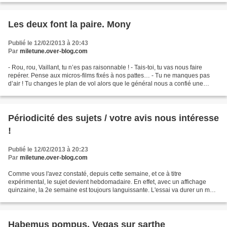
Les deux font la paire. Mony
Publié le 12/02/2013 à 20:43
Par
miletune.over-blog.com
- Rou, rou, Vaillant, tu n’es pas raisonnable ! - Tais-toi, tu vas nous faire
repérer. Pense aux micros-films fixés à nos pattes… - Tu ne manques pas
d’air ! Tu changes le plan de vol alors que le général nous a confié une
mission de la plus haute importance...
Périodicité des sujets / votre avis nous intéresse
!
Publié le 12/02/2013 à 20:23
Par
miletune.over-blog.com
Comme vous l'avez constaté, depuis cette semaine, et ce à titre
expérimental, le sujet devient hebdomadaire. En effet, avec un affichage
quinzaine, la 2e semaine est toujours languissante. L'essai va durer un mois
ou deux, le temps de voir si ce rythme...
Habemus pompus. Vegas sur sarthe