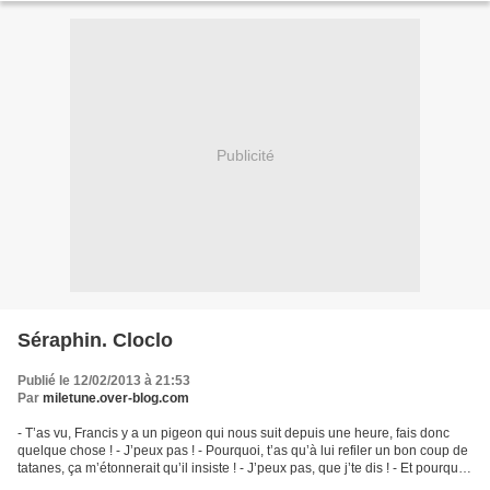
Publicité
Séraphin. Cloclo
Publié le 12/02/2013 à 21:53
Par
miletune.over-blog.com
- T’as vu, Francis y a un pigeon qui nous suit depuis une heure, fais donc
quelque chose ! - J’peux pas ! - Pourquoi, t’as qu’à lui refiler un bon coup de
tatanes, ça m’étonnerait qu’il insiste ! - J’peux pas, que j’te dis ! - Et pourquoi,
sacré non de...