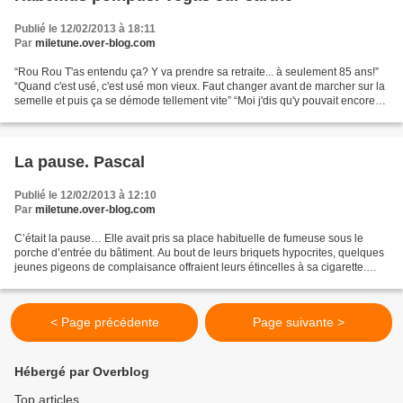
Publié le 12/02/2013 à 18:11
Par
miletune.over-blog.com
“Rou Rou T'as entendu ça? Y va prendre sa retraite... à seulement 85 ans!”
“Quand c'est usé, c'est usé mon vieux. Faut changer avant de marcher sur la
semelle et puis ça se démode tellement vite” “Moi j'dis qu'y pouvait encore
durer. Les allemands c'est...
La pause. Pascal
Publié le 12/02/2013 à 12:10
Par
miletune.over-blog.com
C’était la pause… Elle avait pris sa place habituelle de fumeuse sous le
porche d’entrée du bâtiment. Au bout de leurs briquets hypocrites, quelques
jeunes pigeons de complaisance offraient leurs étincelles à sa cigarette.
Alors, amusée, elle tendait...
< Page précédente
Page suivante >
Hébergé par Overblog
Top articles