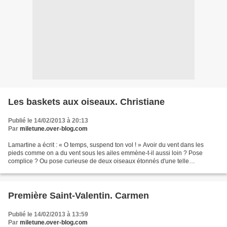
Les baskets aux oiseaux. Christiane
Publié le 14/02/2013 à 20:13
Par
miletune.over-blog.com
Lamartine a écrit : « O temps, suspend ton vol ! » Avoir du vent dans les
pieds comme on a du vent sous les ailes emmène-t-il aussi loin ? Pose
complice ? Ou pose curieuse de deux oiseaux étonnés d'une telle
concurrence ? Mais non... c'est le hasard !...
Première Saint-Valentin. Carmen
Publié le 14/02/2013 à 13:59
Par
miletune.over-blog.com