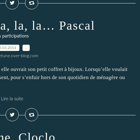
la, la, la… Pascal
s participations
0.03.2014
…
letune.over-blog.com
lle ouvrait son petit coffret à bijoux. Lorsqu’elle voulait
ésent, pour s’enfuir hors de son quotidien de ménagère ou
Lire la suite
e. Cloclo