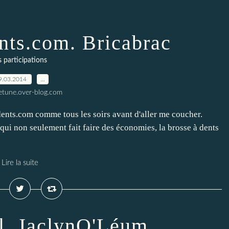
nts.com. Bricabrac
s participations
9.03.2014
…
letune.over-blog.com
esdents.com comme tous les soirs avant d'aller me coucher.
qui non seulement fait faire des économies, la brosse à dents
Lire la suite
l. JaclynO'Léum