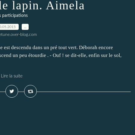
le lapin. Aimela
s participations
0.05.2015
…
letune.over-blog.com
ne est descendu dans un pré tout vert. Déborah encore
nd un peu étourdie . - Ouf ! se dit-elle, enfin sur le sol,
Lire la suite