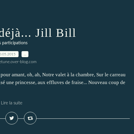
éjà... Jill Bill
s participations
0.05.2015
…
letune.over-blog.com
our amant, oh, ah, Notre valet à la chambre, Sur le carreau
roisé une princesse, aux effluves de fraise... Nouveau coup de
Lire la suite