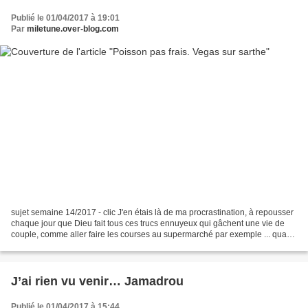
Publié le 01/04/2017 à 19:01
Par
miletune.over-blog.com
sujet semaine 14/2017 - clic J'en étais là de ma procrastination, à repousser
chaque jour que Dieu fait tous ces trucs ennuyeux qui gâchent une vie de
couple, comme aller faire les courses au supermarché par exemple ... quand
j'ai réalisé que Germaine...
J’ai rien vu venir… Jamadrou
Publié le 01/04/2017 à 15:44