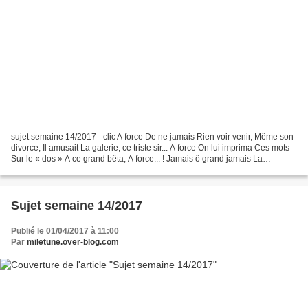
sujet semaine 14/2017 - clic A force De ne jamais Rien voir venir, Même son
divorce, Il amusait La galerie, ce triste sir... A force On lui imprima Ces mots
Sur le « dos » A ce grand bêta, A force... ! Jamais ô grand jamais La
poudrière on lui confia,...
Sujet semaine 14/2017
Publié le 01/04/2017 à 11:00
Par
miletune.over-blog.com