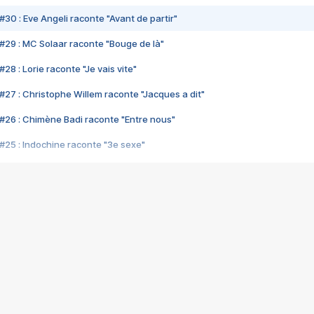
#30 : Eve Angeli raconte "Avant de partir"
#29 : MC Solaar raconte "Bouge de là"
28 : Lorie raconte "Je vais vite"
#27 : Christophe Willem raconte "Jacques a dit"
#26 : Chimène Badi raconte "Entre nous"
#25 : Indochine raconte "3e sexe"
#24 : Zaho raconte "C'est chelou"
#23 : Patrick Bruel raconte "Au café des délices"
#22 : Kyo raconte "Le chemin"
#21 : Nolwenn Leroy raconte "Cassé"
#20 : Patrick Hernandez raconte "Born to be alive"
#19 : Lorie raconte "Près de moi"