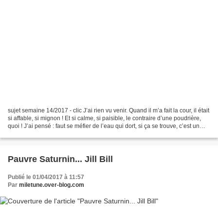
sujet semaine 14/2017 - clic J’ai rien vu venir. Quand il m’a fait la cour, il était
si affable, si mignon ! Et si calme, si paisible, le contraire d’une poudrière,
quoi ! J’ai pensé : faut se méfier de l’eau qui dort, si ça se trouve, c’est un
nerveux,...
Pauvre Saturnin... Jill Bill
Publié le 01/04/2017 à 11:57
Par
miletune.over-blog.com