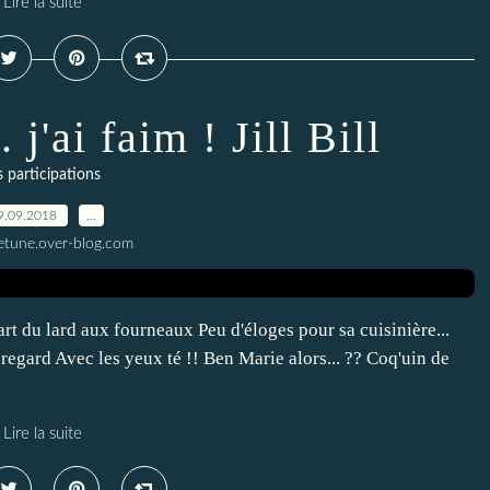
Lire la suite
 j'ai faim ! Jill Bill
s participations
9.09.2018
…
letune.over-blog.com
'art du lard aux fourneaux Peu d'éloges pour sa cuisinière...
egard Avec les yeux té !! Ben Marie alors... ?? Coq'uin de
Lire la suite