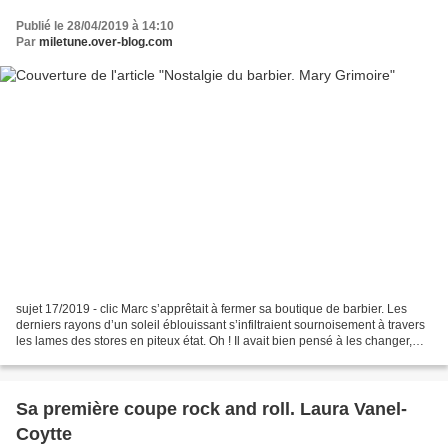
Publié le 28/04/2019 à 14:10
Par
miletune.over-blog.com
sujet 17/2019 - clic Marc s’apprêtait à fermer sa boutique de barbier. Les
derniers rayons d’un soleil éblouissant s’infiltraient sournoisement à travers
les lames des stores en piteux état. Oh ! Il avait bien pensé à les changer,
mais les temps étaient...
Sa première coupe rock and roll. Laura Vanel-
Coytte