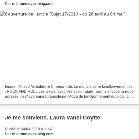
Par
miletune.over-blog.com
Image : Musée Miniature & Cinéma - clic Le mot à insérer facultativement est
: ROCK AND ROLL Les textes, avec titre et signature , sont à envoyer à notre
adresse : les40voleurs(at)laposte.net Mode de fonctionnement du blog : clic
--------- Bonne semaine,...
Je me souviens. Laura Vanel-Coytte
Publié le 24/04/2019 à 11:40
Par
miletune.over-blog.com