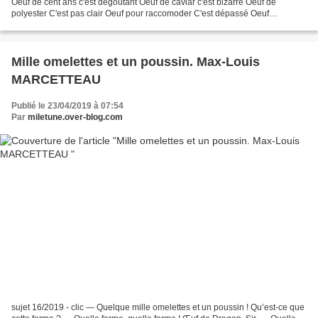
Oeuf de cent ans c'est dégoûtant Oeuf de caviar c'est bizarre Oeuf de
polyester C'est pas clair Oeuf pour raccomoder C'est dépassé Oeuf
d'autruche c'est l'embuche Oeuf de cane...
Mille omelettes et un poussin. Max-Louis
MARCETTEAU
Publié le 23/04/2019 à 07:54
Par
miletune.over-blog.com
sujet 16/2019 - clic — Quelque mille omelettes et un poussin ! Qu’est-ce que