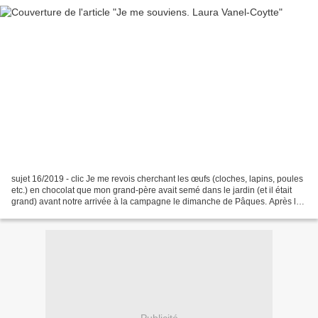
sujet 16/2019 - clic Je me revois cherchant les œufs (cloches, lapins, poules
etc.) en chocolat que mon grand-père avait semé dans le jardin (et il était
grand) avant notre arrivée à la campagne le dimanche de Pâques. Après les
effluves de poulet ou de...