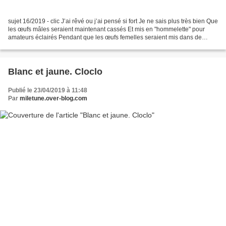
sujet 16/2019 - clic J’ai rêvé ou j’ai pensé si fort Je ne sais plus très bien Que
les œufs mâles seraient maintenant cassés Et mis en "hommelette" pour
amateurs éclairés Pendant que les œufs femelles seraient mis dans de
belles couveuses Super modernes...
Blanc et jaune. Cloclo
Publié le 23/04/2019 à 11:48
Par
miletune.over-blog.com