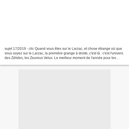
sujet 17/2019 - clic Quand vous êtes sur le Larzac, et chose étrange où que
vous soyez sur le Larzac, la première grange à droite, c'est là : c'est l'univers
des Zélides, les Zeureux Velus. Le meilleur moment de l'année pour les
visiter, et c'est bientôt,...