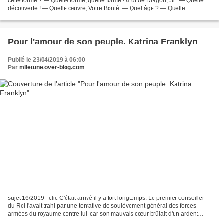
cette forme ? — Quelle forme, quelle forme ! Œuf de Dragon, Sir. — Quelle
découverte ! — Quelle œuvre, Votre Bonté. — Quel âge ? — Quelle
importance Votre Grandeur. — Quelle...
Pour l'amour de son peuple. Katrina Franklyn
Publié le 23/04/2019 à 06:00
Par
miletune.over-blog.com
sujet 16/2019 - clic C'était arrivé il y a fort longtemps. Le premier conseiller
du Roi l'avait trahi par une tentative de soulèvement général des forces
armées du royaume contre lui, car son mauvais cœur brûlait d'un ardent