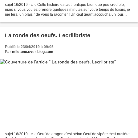
sujet 16/2019 - clic Cette histoire est authentique bien que peu crédible,
mais si vous voulez prendre quelques minutes sur votre temps de loisirs, je
me ferai un plaisir de vous la raconter ! Un œuf géant accoucha un jour
d’une chinoise. « Ce n’est pas...
La ronde des oeufs. Lecrilibriste
Publié le 23/04/2019 à 09:05
Par
miletune.over-blog.com
sujet 16/2019 - clic Oeuf de dragon c'est béton Oeuf de vipère c'est austère