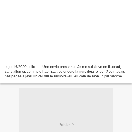
sujet 16/2020 - clic ----- Une envie pressante. Je me suis levé en titubant,
sans allumer, comme d’hab. Etait-ce encore la nuit, déjà le jour ? Je n’avais
pas pensé à jeter un œil sur le radio-réveil. Au coin de mon lit, j’ai marché
sur un truc mou et...
Publicité