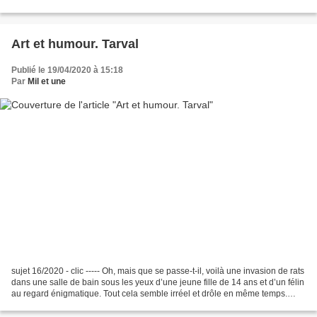
la presse papier Penser...
Art et humour. Tarval
Publié le 19/04/2020 à 15:18
Par
Mil et une
sujet 16/2020 - clic ----- Oh, mais que se passe-t-il, voilà une invasion de rats
dans une salle de bain sous les yeux d’une jeune fille de 14 ans et d’un félin
au regard énigmatique. Tout cela semble irréel et drôle en même temps.
D’où sortent ces rats...