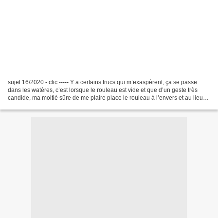
sujet 16/2020 - clic ----- Y a certains trucs qui m’exaspèrent, ça se passe
dans les watères, c’est lorsque le rouleau est vide et que d’un geste très
candide, ma moitié sûre de me plaire place le rouleau à l’envers et au lieu
de coller au mur l’nouveau...