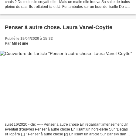
chats ? Du moins le croyait-elle ! Mais un matin elle trouva Sa salle de bains
pleine de rats. Ils trottaient ici et là, Funambules sur un bout de ficelle De ce
jour-là,...
Penser à autre chose. Laura Vanel-Coytte
Publié le 19/04/2020 à 15:32
Par
Mil et une
sujet 16/2020 - clic ----- Penser à autre chose En regardant intensément Un
éventail d'œuvres Penser à autre chose En lisant un hors-série Sur "Degas
et l'opéra [1] " Penser à autre chose [2] En lisant un article Sur Bansky dans