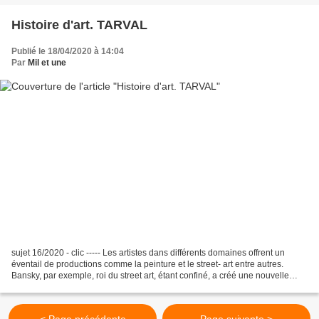
Histoire d'art. TARVAL
Publié le 18/04/2020 à 14:04
Par
Mil et une
sujet 16/2020 - clic ----- Les artistes dans différents domaines offrent un
éventail de productions comme la peinture et le street- art entre autres.
Bansky, par exemple, roi du street art, étant confiné, a créé une nouvelle
œuvre, et ce n’est pas le...