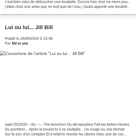
c’est bien celui de déboucher une bouteille. Encore hier, et je ne mens pas,
j’étais chez une amie que ne boit que de l’eau, j’avais apporté une bouteille
de vin pour être sûre...
Lui ou lui... Jill Bill
Publié le 26/09/2020 à 15:46
Par
Mil et une
sujet 35/2020 - clic ----- Tire-bouchon Ou décapsuleur Fait les belles heures
Du pochtron... Après le boulot Ici il se ravitaille... Un rouge ou une blonde
Sur le zinc d'un comptoir Et il refait le monde Au ciboire Avec une de ces