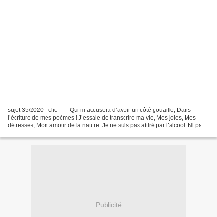
sujet 35/2020 - clic ----- Qui m’accusera d’avoir un côté gouaille, Dans
l’écriture de mes poèmes ! J’essaie de transcrire ma vie, Mes joies, Mes
détresses, Mon amour de la nature. Je ne suis pas attiré par l’alcool, Ni par
la cigarette ! Elle m’a fait...
Publicité