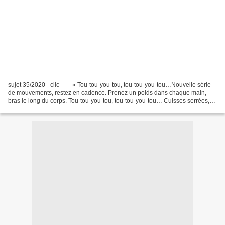
sujet 35/2020 - clic ----- « Tou-tou-you-tou, tou-tou-you-tou…Nouvelle série
de mouvements, restez en cadence. Prenez un poids dans chaque main,
bras le long du corps. Tou-tou-you-tou, tou-tou-you-tou… Cuisses serrées,
pliez très légèrement les genoux...