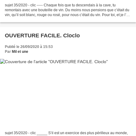
sujet 35/2020 - clic ----- Chaque fois que tu descendais à la cave, tu
remontais avec une bouteille de vin. Du moins nous pensions que c’était du
vin, qu’il soit blanc, rouge ou rosé, pour nous c’était du vin. Pour toi, et je l’ai
compris longtemps après,...
OUVERTURE FACILE. Cloclo
Publié le 26/09/2020 à 15:53
Par
Mil et une
sujet 35/2020 - clic _____ S’il est un exercice des plus périlleux au monde,