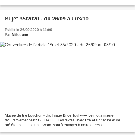
gouailles A faire rougir...
Sujet 35/2020 - du 26/09 au 03/10
Publié le 26/09/2020 à 11:00
Par
Mil et une
Musée du tire bouchon - clic Image Brice Toul ------ Le mot à insérer
facultativement est : G OUAILLE Les textes, avec titre et signature et de
préférence a u f o rmat Word, sont à envoyer à notre adresse
les40voleurs(at)laposte.net Mode de fonctionnement...