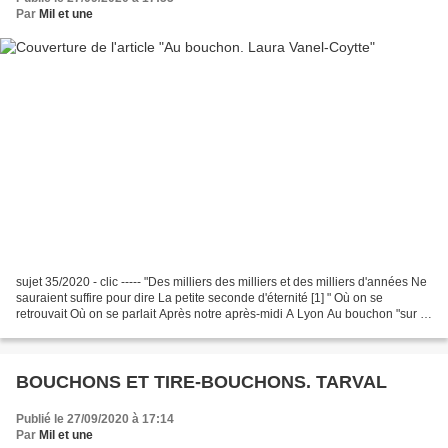
Par
Mil et une
sujet 35/2020 - clic ----- "Des milliers des milliers et des milliers d'années Ne
sauraient suffire pour dire La petite seconde d'éternité [1] " Où on se
retrouvait Où on se parlait Après notre après-midi A Lyon Au bouchon "sur la
Terre La Terre qui est...
BOUCHONS ET TIRE-BOUCHONS. TARVAL
Publié le 27/09/2020 à 17:14
Par
Mil et une