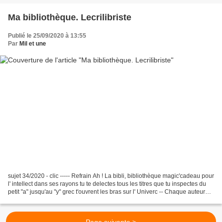
Ma bibliothèque. Lecrilibriste
Publié le 25/09/2020 à 13:55
Par
Mil et une
sujet 34/2020 - clic ----- Refrain Ah ! La bibli, bibliothèque magic'cadeau pour
l' intellect dans ses rayons tu te delectes tous les titres que tu inspectes du
petit "a" jusqu'au "y" grec t'ouvrent les bras sur l' Univerc -- Chaque auteur
t'offre son...