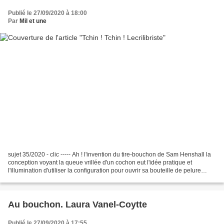
Publié le 27/09/2020 à 18:00
Par
Mil et une
sujet 35/2020 - clic ----- Ah ! l'invention du tire-bouchon de Sam Henshall la
conception voyant la queue vrillée d'un cochon eut l'idée pratique et
l'illumination d'utiliser la configuration pour ouvrir sa bouteille de pelure
d'oignon Fallait bien c'...
Au bouchon. Laura Vanel-Coytte
Publié le 27/09/2020 à 17:55