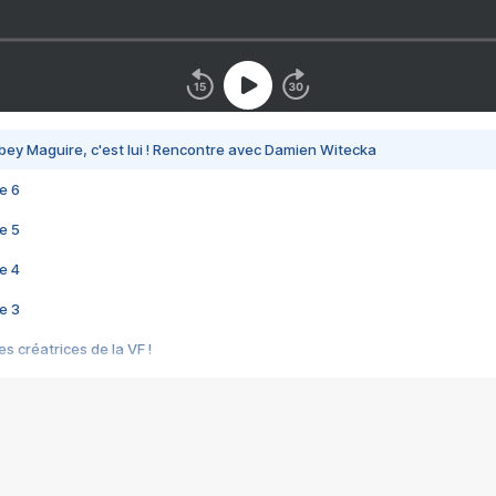
bey Maguire, c'est lui ! Rencontre avec Damien Witecka
e 6
e 5
e 4
e 3
s créatrices de la VF !
e 2
e 1
e Mektoub My Love arrive enfin ! Rencontre avec Shaïn Boumedine et Sal