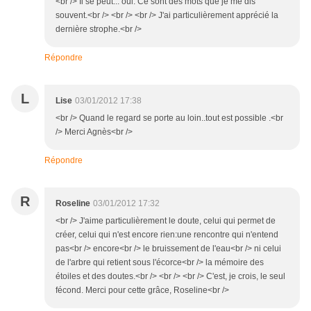
<br /> Il se peut... oui. Ce sont des mots que je me dis
souvent.<br /> <br /> <br /> J'ai particulièrement apprécié la
dernière strophe.<br />
Répondre
L
Lise
03/01/2012 17:38
<br /> Quand le regard se porte au loin..tout est possible .<br
/> Merci Agnès<br />
Répondre
R
Roseline
03/01/2012 17:32
<br /> J'aime particulièrement le doute, celui qui permet de
créer, celui qui n'est encore rien:une rencontre qui n'entend
pas<br /> encore<br /> le bruissement de l'eau<br /> ni celui
de l'arbre qui retient sous l'écorce<br /> la mémoire des
étoiles et des doutes.<br /> <br /> <br /> C'est, je crois, le seul
fécond. Merci pour cette grâce, Roseline<br />