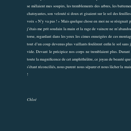
se mêlaient mes soupirs, les tremblements des arbres, les battem
chatoyantes, son velouté si doux et gisaient sur le sol des feuill
voix « N’y va pas ! » Mais quelque chose en moi ne se résignait pa
j’étais me prit soudain la main et la rage de vaincre ne m’abando
torse, regardant dans les yeux les cimes enneigées de ces montagn
tout d’un coup devenus plus vaillants foulèrent enfin le sol san
vide. Devant le précipice nos corps ne tremblaient plus. Durant
toute la magnificence de cet amphithéâtre, ce joyau de beauté que l
s’étant réconciliés, nous purent nous séparer et nous lâcher la main
!
Chloé