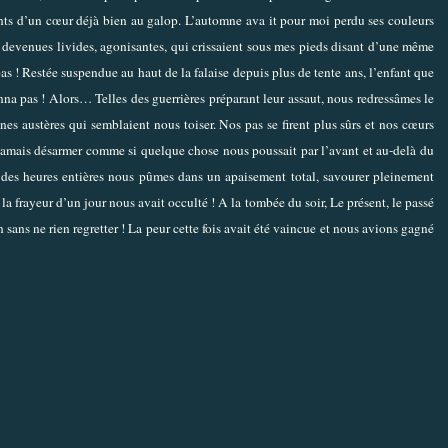
ents d’un cœur déjà bien au galop. L’automne ava it pour moi perdu ses couleurs
es devenues livides, agonisantes, qui crissaient sous mes pieds disant d’une même
s ! Restée suspendue au haut de la falaise depuis plus de tente ans, l’enfant que
nna pas ! Alors… Telles des guerrières préparant leur assaut, nous redressâmes le
es austères qui semblaient nous toiser. Nos pas se firent plus sûrs et nos cœurs
s jamais désarmer comme si quelque chose nous poussait par l’avant et au-delà du
 des heures entières nous pûmes dans un apaisement total, savourer pleinement
a frayeur d’un jour nous avait occulté ! A la tombée du soir, Le présent, le passé
 sans ne rien regretter ! La peur cette fois avait été vaincue et nous avions gagné