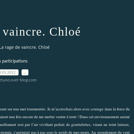
 vaincre. Chloé
La rage de vaincre. Chloé
s participations
3.01.2012
…
letune.over-blog.com
pant sur une mer tourmentée. Je m’accrochais alors avec courage dans la force du
aient une fois encore de me mettre ventre à terre ! Dans cet environnement animé
lement rosi par l’air vivifiant perlait de gouttelettes, virant au teint laiteux.
ternée, s’anémiait pas à pas sous le poids de mes peurs. Au grondement du vent