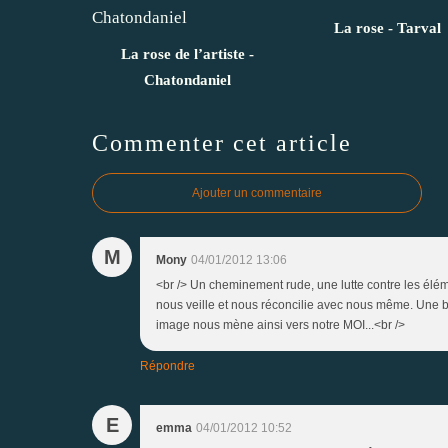
La rose - Tarval
La rose de l’artiste -
Chatondaniel
Commenter cet article
Ajouter un commentaire
M
Mony
04/01/2012 13:06
<br /> Un cheminement rude, une lutte contre les élém
nous veille et nous réconcilie avec nous même. Une 
image nous mène ainsi vers notre MOI...<br />
Répondre
E
emma
04/01/2012 10:52