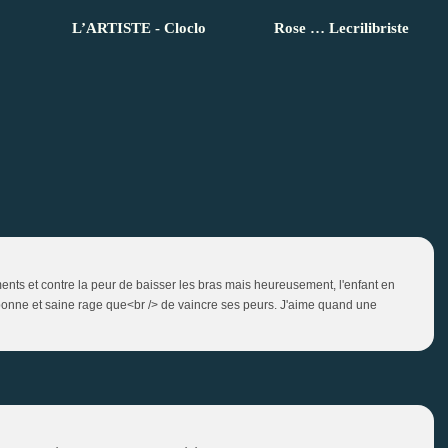
L’ARTISTE - Cloclo
Rose … Lecrilibriste
ents et contre la peur de baisser les bras mais heureusement, l'enfant en
bonne et saine rage que<br /> de vaincre ses peurs. J'aime quand une