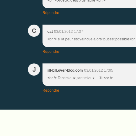
<br /> A deux, c'est plus facile <br />
Répondre
C
cat
03/01/2012 17:37
<br /> si la peur est vaincue alors tout est possible<br 
Répondre
J
jill-bill.over-blog.com
03/01/2012 17:05
<br /> Tant mieux, tant mieux... Jill<br />
Répondre