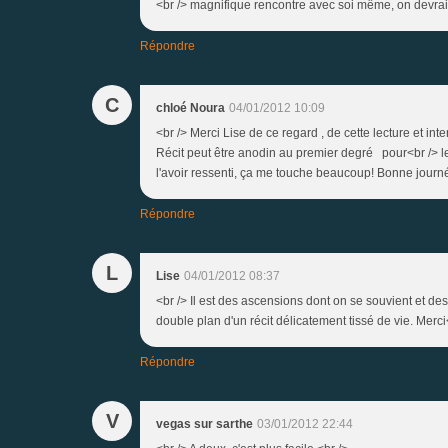
<br /> magnifique rencontre avec soi même, on devrait 
Répondre
C
chloé Noura
04/01/2012 10:09
<br /> Merci Lise de ce regard , de cette lecture et int
Récit peut être anodin au premier degré pour<br /> l
l'avoir ressenti, ça me touche beaucoup! Bonne journé
Répondre
L
Lise
04/01/2012 08:37
<br /> Il est des ascensions dont on se souvient et des
double plan d'un récit délicatement tissé de vie. Merci
Répondre
V
vegas sur sarthe
03/01/2012 22:44