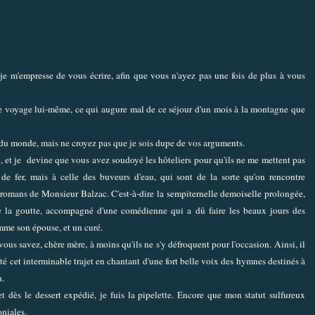
 je m'empresse de vous écrire, afin que vous n'ayez pas une fois de plus à vous
e voyage lui-même, ce qui augure mal de ce séjour d'un mois à la montagne que
du monde, mais ne croyez pas que je sois dupe de vos arguments.
i, et je devine que vous avez soudoyé les hôteliers pour qu'ils ne me mettent pas
e fer, mais à celle des buveurs d'eau, qui sont de la sorte qu'on rencontre
s romans de Monsieur Balzac. C'est-à-dire la sempiternelle demoiselle prolongée,
de la goutte, accompagné d'une comédienne qui a dû faire les beaux jours des
omme son épouse, et un curé.
vous savez, chère mère, à moins qu'ils ne s'y défroquent pour l'occasion. Ainsi, il
é cet interminable trajet en chantant d'une fort belle voix des hymnes destinés à
n.
t dès le dessert expédié, je fuis la pipelette. Encore que mon statut sulfureux
oniales.