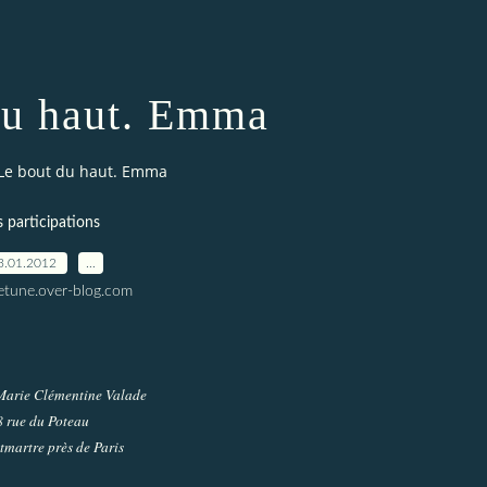
du haut. Emma
Le bout du haut. Emma
s participations
3.01.2012
…
letune.over-blog.com
arie Clémentine Valade
8 rue du Poteau
martre près de Paris