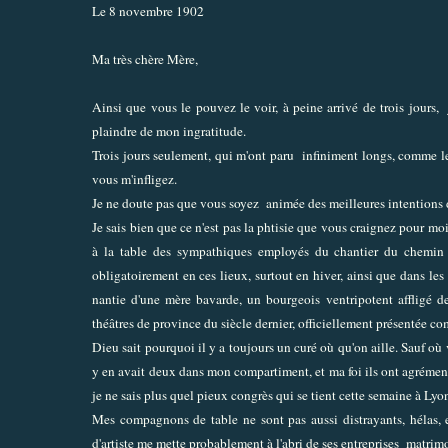
Le 8 novembre 1902
Ma très chère Mère,
Ainsi que vous le pouvez le voir, à peine arrivé de trois jours,
plaindre de mon ingratitude.
Trois jours seulement, qui m'ont paru infiniment longs, comme l
vous m'infligez.
Je ne doute pas que vous soyez animée des meilleures intentions 
Je sais bien que ce n'est pas la phtisie que vous craignez pour mo
à la table des sympathiques employés du chantier du chemin d
obligatoirement en ces lieux, surtout en hiver, ainsi que dans le
nantie d'une mère bavarde, un bourgeois ventripotent affligé 
théâtres de province du siècle dernier, officiellement présentée c
Dieu sait pourquoi il y a toujours un curé où qu'on aille. Sauf où 
y en avait deux dans mon compartiment, et ma foi ils ont agrément
je ne sais plus quel pieux congrès qui se tient cette semaine à Lyo
Mes compagnons de table ne sont pas aussi distrayants, hélas, e
d'artiste me mette probablement à l'abri de ses entreprises matrim