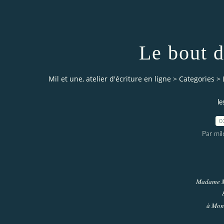
Le bout 
Mil et une, atelier d'écriture en ligne
>
Categories
>
le
0
Par mi
Madame M
à Mont