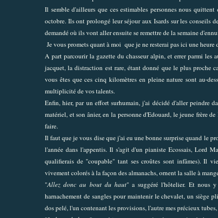
Il semble d'ailleurs que ces estimables personnes nous quittent 
octobre. Ils ont prolongé leur séjour aux Isards sur les conseils d
demandé où ils vont aller ensuite se remettre de la semaine d'ennui
Je vous promets quant à moi que je ne resterai pas ici une heure 
A part parcourir la gazette du chasseur alpin, et errer parmi les a
jacquet, la distraction est rare, étant donné que le plus proche 
vous êtes que ces cinq kilomètres en pleine nature sont au-dess
multiplicité de vos talents.
Enfin, hier, par un effort surhumain, j'ai décidé d'aller peindre d
matériel, et son ânier, en la personne d'Edouard, le jeune frère de 
faire.
Il faut que je vous dise que j'ai eu une bonne surprise quand le pro
l'année dans l'appentis. Il s'agit d'un pianiste Ecossais, Lord M
qualifierais de "coupable" tant ses croûtes sont infâmes). Il 
vivement colorés à la façon des almanachs, ornent la salle à mange
"
Allez donc au bout du haut
" a suggéré l'hôtelier. Et nous 
harnachement de sangles pour maintenir le chevalet, un siège pli
dos pelé, l'un contenant les provisions, l'autre mes précieux tubes,