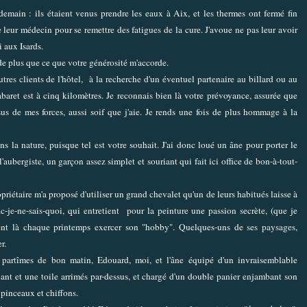
demain : ils étaient venus prendre les eaux à Aix, et les thermes ont fermé fin
e leur médecin pour se remettre des fatigues de la cure. J'avoue ne pas leur avoir
 aux Isards.
de plus que ce que votre générosité m'accorde.
utres clients de l'hôtel, à la recherche d'un éventuel partenaire au billard ou au
cabaret est à cinq kilomètres. Je reconnais bien là votre prévoyance, assurée que
us de mes forces, aussi soif que j'aie. Je rends une fois de plus hommage à la
ans la nature, puisque tel est votre souhait. J'ai donc loué un âne pour porter le
l'aubergiste, un garçon assez simplet et souriant qui fait ici office de bon-à-tout-
priétaire m'a proposé d'utiliser un grand chevalet qu'un de leurs habitués laisse à
ac-je-ne-sais-quoi, qui entretient pour la peinture une passion secrète, (que je
vient là chaque printemps exercer son "hobby". Quelques-uns de ses paysages,
r.
y partîmes de bon matin, Edouard, moi, et l'âne équipé d'un invraisemblable
ant et une toile arrimés par-dessus, et chargé d'un double panier enjambant son
 pinceaux et chiffons.