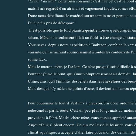
"
Le bout du haut
" porte bien son nom : c'est haut, et c'est le bou
mais il m'a regardé d'un air niais et vaguement inquiet, et mes effor
Donc nous déballâmes le matériel sur un terrain ras et pentu, une 
Et là je fus pris de désespoir !
Il est possible que le lord pianiste-peintre trouve quelqu'agrément
saison, Mère, non seulement il fait un froid à être changé en stat
Vous savez, depuis notre expédition à Barbizon, combien le vert m'é
variantes, en se mariant sournoisement à toutes les couleurs de l'a
sonne faux.
Mais le marron, mère, je l'exècre. Ce n'est pas qu'il soit difficile à 
Pourtant j'aime le brun, qui s'unit voluptueusement au doré du b
Chine, ainsi qu'à l'infinité des reflets dans les chevelures des brun
Mais dès qu'il s'y mêle une pointe d'ocre, il devient un marron ré
Pour couronner le tout il s'est mis à pleuvoir. J'ai donc ordonné à
redescendus par la route. C'est un peu plus long, mais au moins 
provisions à l'abri. Ma foi, chère mère, vous eussiez apprécié autan
Aujourd'hui, il pleut encore. Ce qui me laisse le loisir de vous
climat aquatique, a accepté d'aller faire pour moi dès demain de