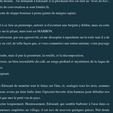
t du monde. J'ai demandé à Edouard si la prochaine fois on irait au "
bout du bas
",
ts de conversation se sont limités là.
sorte de steppe boueuse à peine garnie de maigres sapins.
 à ce lieu au printemps, surtout si d'aventure une bergère y folâtre, mais en cette
ue sur le pliant, mais tout est MARRON.
cœure, par son agressivité, et me désespère à reproduire sur la toile tant il a de
rc en ciel, de telle façon que, si vous commettez une erreur minime, votre paysage
rendre, mais il pue la pourriture, la rouille, et la décomposition.
ronze, au bleu insondable du café, au rouge profond et mystérieux de la laque de
es.
pugnant.
 Edouard de remettre tout le fatras sur l'âne, et, soulagés tous les trois, sommes
nous avons pu faire halte dans l'épicerie-buvette d'un hameau pour déballer nos
t que moi le petit vin de pays.
 écrire longuement. Heureusement, Edouard, qui semble barboter à l'aise dans ce
 menues emplettes au village, il est ravi de recevoir quelques pièces. Nul doute