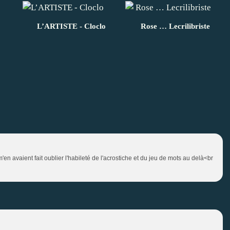
L’ARTISTE - Cloclo
Rose … Lecrilibriste
m'en avaient fait oublier l'habileté de l'acrostiche et du jeu de mots au delà<br