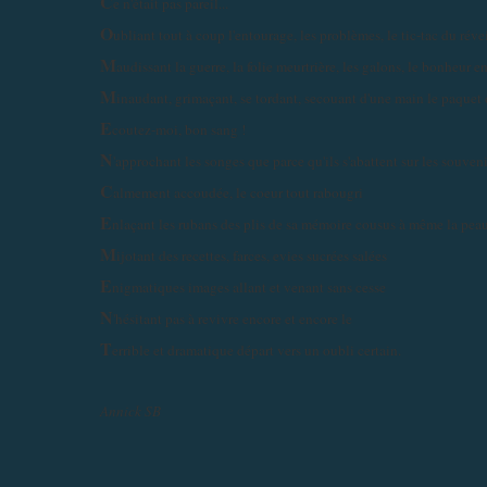
C
e n'était pas pareil...
O
ubliant tout à coup l'entourage, les problèmes, le tic-tac du réveil
M
audissant la guerre, la folie meurtrière, les galons, le bonheur en
M
inaudant, grimaçant, se tordant, secouant d'une main le paquet de
E
coutez-moi, bon sang !
N
'approchant les songes que parce qu'ils s'abattent sur les souveni
C
almement accoudée, le coeur tout rabougri
E
nlaçant les rubans des plis de sa mémoire cousus à même la peau
M
ijotant des recettes, farces, evies sucrées salées
E
nigmatiques images allant et venant sans cesse
N
'hésitant pas à revivre encore et encore le
T
errible et dramatique départ vers un oubli certain.
Annick SB