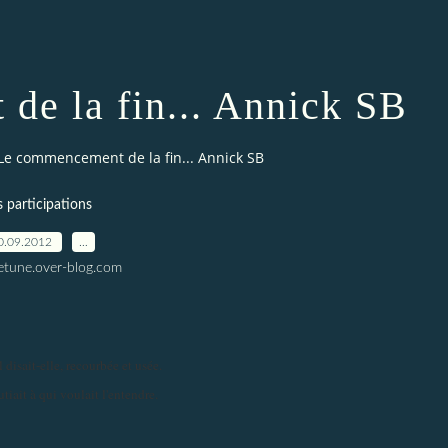
de la fin... Annick SB
Le commencement de la fin... Annick SB
s participations
0.09.2012
…
letune.over-blog.com
 disait-elle, recourbée et usée.
tiait à qui voulait l'entendre.