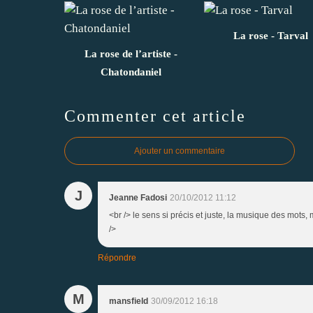
La rose - Tarval
La rose de l’artiste -
Chatondaniel
Commenter cet article
Ajouter un commentaire
J
Jeanne Fadosi
20/10/2012 11:12
<br /> le sens si précis et juste, la musique des mots, 
/>
Répondre
M
mansfield
30/09/2012 16:18