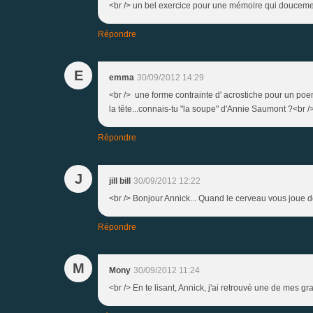
<br /> un bel exercice pour une mémoire qui doucement
Répondre
E
emma
30/09/2012 14:29
<br /> une forme contrainte d' acrostiche pour un poe
la tête...connais-tu "la soupe" d'Annie Saumont ?<br /
Répondre
J
jill bill
30/09/2012 12:22
<br /> Bonjour Annick... Quand le cerveau vous joue des 
Répondre
M
Mony
30/09/2012 11:24
<br /> En te lisant, Annick, j'ai retrouvé une de mes g