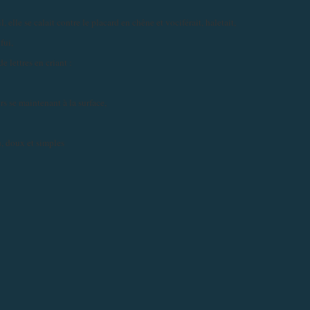
, elle se calait contre le placard en chêne et vociférait, haletait,
fui,
 lettres en criant :
rs se maintenant à la surface,
, doux et simples