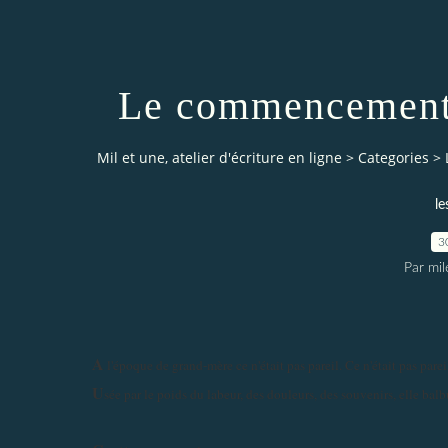
Le commencement 
Mil et une, atelier d'écriture en ligne
>
Categories
>
le
3
Par mi
A
l'époque de grand-mère ce n'était pas pareil. Ce n'était pas pareil
U
sée par le poids du labeur, des douleurs, des souvenirs, elle balbu