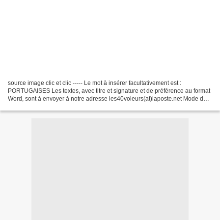
source image clic et clic ----- Le mot à insérer facultativement est :
PORTUGAISES Les textes, avec titre et signature et de préférence au format
Word, sont à envoyer à notre adresse les40voleurs(at)laposte.net Mode de
fonctionnement de l'atelier : clic...