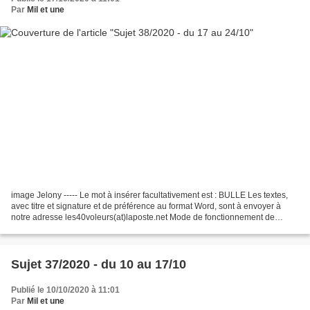
Par
Mil et une
image Jelony ----- Le mot à insérer facultativement est : BULLE Les textes,
avec titre et signature et de préférence au format Word, sont à envoyer à
notre adresse les40voleurs(at)laposte.net Mode de fonctionnement de
l'atelier : clic -------- Douce semaine,...
Sujet 37/2020 - du 10 au 17/10
Publié le 10/10/2020 à 11:01
Par
Mil et une