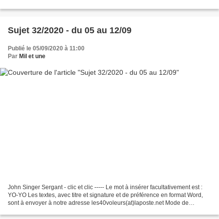
fonctionnement de l'atelier : clic -------- Bonne...
Sujet 32/2020 - du 05 au 12/09
Publié le 05/09/2020 à 11:00
Par
Mil et une
John Singer Sergant - clic et clic ----- Le mot à insérer facultativement est :
YO-YO Les textes, avec titre et signature et de préférence en format Word,
sont à envoyer à notre adresse les40voleurs(at)laposte.net Mode de
fonctionnement de l'atelier :...