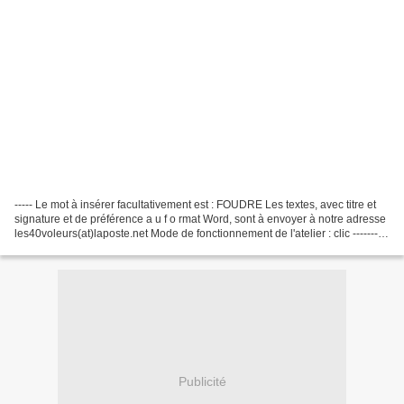
----- Le mot à insérer facultativement est : FOUDRE Les textes, avec titre et
signature et de préférence a u f o rmat Word, sont à envoyer à notre adresse
les40voleurs(at)laposte.net Mode de fonctionnement de l'atelier : clic --------
Douce semaine, Mil...
Publicité