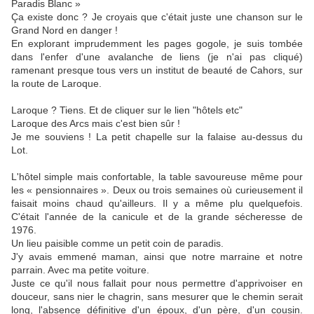
Paradis Blanc »
Ça existe donc ? Je croyais que c'était juste une chanson sur le
Grand Nord en danger !
En explorant imprudemment les pages gogole, je suis tombée
dans l'enfer d'une avalanche de liens (je n'ai pas cliqué)
ramenant presque tous vers un institut de beauté de Cahors, sur
la route de Laroque.
Laroque ? Tiens. Et de cliquer sur le lien "hôtels etc"
Laroque des Arcs mais c'est bien sûr !
Je me souviens ! La petit chapelle sur la falaise au-dessus du
Lot.
L'hôtel simple mais confortable, la table savoureuse même pour
les « pensionnaires ». Deux ou trois semaines où curieusement il
faisait moins chaud qu'ailleurs. Il y a même plu quelquefois.
C'était l'année de la canicule et de la grande sécheresse de
1976.
Un lieu paisible comme un petit coin de paradis.
J'y avais emmené maman, ainsi que notre marraine et notre
parrain. Avec ma petite voiture.
Juste ce qu'il nous fallait pour nous permettre d'apprivoiser en
douceur, sans nier le chagrin, sans mesurer que le chemin serait
long, l'absence définitive d'un époux, d'un père, d'un cousin.