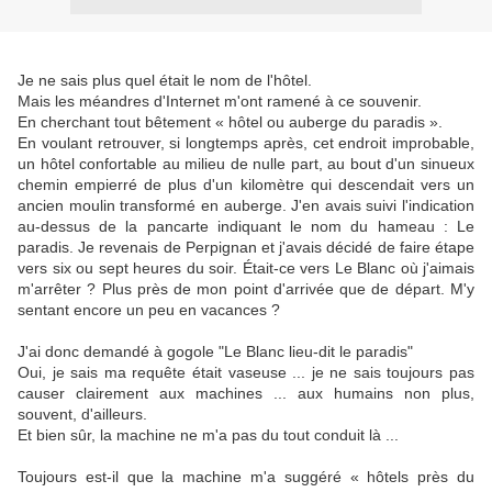
Je ne sais plus quel était le nom de l'hôtel.
Mais les méandres d'Internet m'ont ramené à ce souvenir.
En cherchant tout bêtement « hôtel ou auberge du paradis ».
En voulant retrouver, si longtemps après, cet endroit improbable,
un hôtel confortable au milieu de nulle part, au bout d'un sinueux
chemin empierré de plus d'un kilomètre qui descendait vers un
ancien moulin transformé en auberge. J'en avais suivi l'indication
au-dessus de la pancarte indiquant le nom du hameau : Le
paradis. Je revenais de Perpignan et j'avais décidé de faire étape
vers six ou sept heures du soir. Était-ce vers Le Blanc où j'aimais
m'arrêter ? Plus près de mon point d'arrivée que de départ. M'y
sentant encore un peu en vacances ?
J'ai donc demandé à gogole "Le Blanc lieu-dit le paradis"
Oui, je sais ma requête était vaseuse ... je ne sais toujours pas
causer clairement aux machines ... aux humains non plus,
souvent, d'ailleurs.
Et bien sûr, la machine ne m'a pas du tout conduit là ...
Toujours est-il que la machine m'a suggéré « hôtels près du