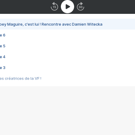
bey Maguire, c'est lui ! Rencontre avec Damien Witecka
e 6
e 5
e 4
e 3
s créatrices de la VF !
e 2
e 1
e Mektoub My Love arrive enfin ! Rencontre avec Shaïn Boumedine et Sal
i : après Toni en famille
elle réalise le bouleversant Dites lui que je l'aime