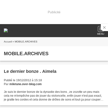
Publicité
MENU
Accueil
» MOBILE.ARCHIVES
MOBILE.ARCHIVES
Le dernier bonze . Aimela
Publié le 19/12/2012 à 15:18
Par
miletune.over-blog.com
Je suis le dernier bonze de la dynastie des bons , ze zozotte un peu mais
cela ne m'empêche pas de jouer du violoncelle, enfin jouer n'est pas exact,
je gratte les cordes et cela donne de drôles de sons et tout ça pour couper
court à une très longue longue...