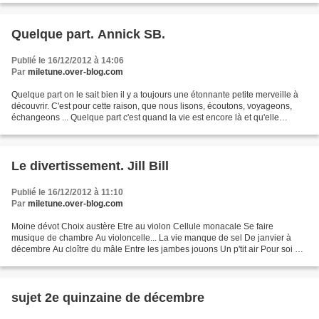
Quelque part. Annick SB.
Publié le 16/12/2012 à 14:06
Par
miletune.over-blog.com
Quelque part on le sait bien il y a toujours une étonnante petite merveille à
découvrir. C'est pour cette raison, que nous lisons, écoutons, voyageons,
échangeons ... Quelque part c'est quand la vie est encore là et qu'elle
murmure le sacré... Parfois...
Le divertissement. Jill Bill
Publié le 16/12/2012 à 11:10
Par
miletune.over-blog.com
Moine dévot Choix austère Etre au violon Cellule monacale Se faire
musique de chambre Au violoncelle... La vie manque de sel De janvier à
décembre Au cloître du mâle Entre les jambes jouons Un p'tit air Pour soi et
l'oiseau... Jill Bill
sujet 2e quinzaine de décembre