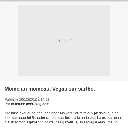
Publicité
Moine au moineau. Vegas sur sarthe.
Publié le 16/12/2012 à 14:19
Par
miletune.over-blog.com
“Do mine exaudi, seigneur entends ma voix Sol itaire aux pieds nus, je ne
joue que pour toi Ré péter ce morceau jusqu'à la perfection La est tout mon
plaisir et mon aspiration” Do cteur es gazouillis, un espiègle emplumé Sol
iloque à tout va des trilles...