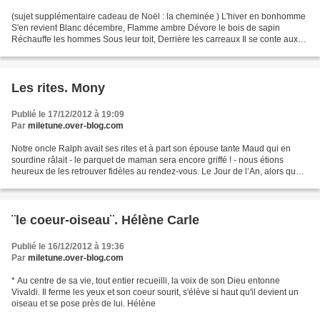
(sujet supplémentaire cadeau de Noël : la cheminée ) L'hiver en bonhomme
S'en revient Blanc décembre, Flamme ambre Dévore le bois de sapin
Réchauffe les hommes Sous leur toit, Derrière les carreaux Il se conte aux
petits Un vieux monsieur gentil En hotte...
Les rites. Mony
Publié le 17/12/2012 à 19:09
Par
miletune.over-blog.com
Notre oncle Ralph avait ses rites et à part son épouse tante Maud qui en
sourdine râlait - le parquet de maman sera encore griffé ! - nous étions
heureux de les retrouver fidèles au rendez-vous. Le Jour de l’An, alors que
nous en étions à l’apéritif,...
¨le coeur-oiseau¨. Hélène Carle
Publié le 16/12/2012 à 19:36
Par
miletune.over-blog.com
* Au centre de sa vie, tout entier recueilli, la voix de son Dieu entonne
Vivaldi. Il ferme les yeux et son coeur sourit, s'élève si haut qu'il devient un
oiseau et se pose près de lui. Hélène