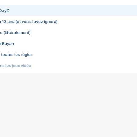
 DayZ
 a 13 ans (et vous l'avez ignoré)
e (littéralement)
im Rayan
 toutes les règles
s les jeux vidéo
us choquant de Rockstar ? - Le scandale BULLY
e plus moche de Steam
du RÊVE tourne au CAUCHEMAR
pendant 8 heures
it… à tort
umiliés par un jeu vidéo